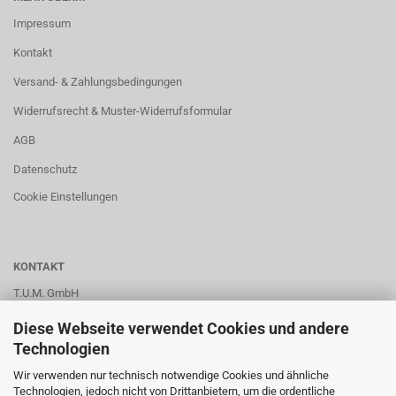
Impressum
Kontakt
Versand- & Zahlungsbedingungen
Widerrufsrecht & Muster-Widerrufsformular
AGB
Datenschutz
Cookie Einstellungen
KONTAKT
T.U.M. GmbH
Am Quellberg 31
Diese Webseite verwendet Cookies und andere
45665 Recklinghausen
Technologien
Wir verwenden nur technisch notwendige Cookies und ähnliche
Technologien, jedoch nicht von Drittanbietern, um die ordentliche
Telefon: +49 (0) 2361 4901841