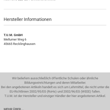
Hersteller Informationen
T.U.M. GmbH
Mellumer Weg 6
45665 Recklinghausen
Wir beliefern ausschließlich öffentliche Schulen oder ähnliche
Bildungseinrichtungen und deren Mitarbeiter.
Bei den angebotenen Artikeln handelt es sich um Lehrmittel, die nicht unter die
EU-Richtlinien 2002/95/EG (RoHs) und 2002/96/EG (WEEE) fallen.
T.U.M. ist der Hersteller und einziger Händler der hier angebotenen Artikel.
MEHR ÜBER...