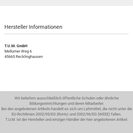
Hersteller Informationen
T.U.M. GmbH
Mellumer Weg 6
45665 Recklinghausen
Wir beliefern ausschließlich öffentliche Schulen oder ähnliche
Bildungseinrichtungen und deren Mitarbeiter.
Bei den angebotenen Artikeln handelt es sich um Lehrmittel, die nicht unter die
EU-Richtlinien 2002/95/EG (RoHs) und 2002/96/EG (WEEE) fallen.
T.U.M. ist der Hersteller und einziger Händler der hier angebotenen Artikel.