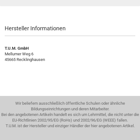
Hersteller Informationen
T.U.M. GmbH
Mellumer Weg 6
45665 Recklinghausen
Wir beliefern ausschließlich öffentliche Schulen oder ähnliche
Bildungseinrichtungen und deren Mitarbeiter.
Bei den angebotenen Artikeln handelt es sich um Lehrmittel, die nicht unter die
EU-Richtlinien 2002/95/EG (RoHs) und 2002/96/EG (WEEE) fallen.
T.U.M. ist der Hersteller und einziger Händler der hier angebotenen Artikel.